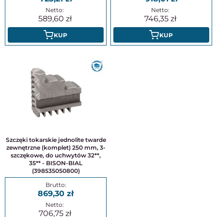
589,60
746,35
KUP
KUP
Szczęki tokarskie jednolite twarde
zewnętrzne (komplet) 250 mm, 3-
szczękowe, do uchwytów 32**,
35** - BISON-BIAL
(398535050800)
869,30
706,75