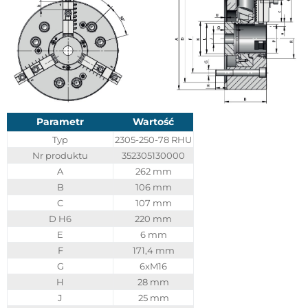
Parametr
Wartość
Typ
2305-250-78 RHU
Nr produktu
352305130000
A
262 mm
B
106 mm
C
107 mm
D H6
220 mm
E
6 mm
F
171,4 mm
G
6xM16
H
28 mm
J
25 mm