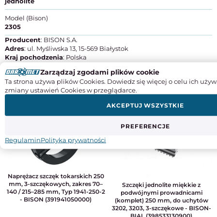
jednolite
Model (Bison)
2305
Producent
: BISON S.A.
Adres
: ul. Myśliwska 13, 15-569 Białystok
Kraj pochodzenia
: Polska
Kontakt
: +48 85 741 64 20, sales@bison-chuck.com
Zarządzaj zgodami plików cookie
Ta strona używa plików Cookies. Dowiedz się więcej o celu ich używ
DO TEGO PRODUKTU POLECAMY
zmiany ustawień Cookies w przeglądarce.
AKCEPTUJ WSZYSTKIE
PREFERENCJE
Regulamin
Polityka prywatności
Naprężacz szczęk tokarskich 250
mm, 3-szczękowych, zakres 70–
Szczęki jednolite miękkie z
140 / 215–285 mm, Typ 1941-250-2
podwójnymi prowadnicami
- BISON (391941050000)
(komplet) 250 mm, do uchytów
3202, 3203, 3-szczękowe - BISON-
BIAL (398533130900)