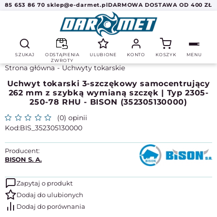
85 653 86 70
sklep@e-darmet.pl
DARMOWA DOSTAWA OD 400 ZŁ
SZUKAJ
ODSTĄPIENIA
ULUBIONE
KONTO
KOSZYK
MENU
ZWROTY
Strona główna
Uchwyty tokarskie
Uchwyt tokarski 3-szczękowy samocentrujący
262 mm z szybką wymianą szczęk | Typ 2305-
250-78 RHU - BISON (352305130000)
(0) opinii
BIS_352305130000
Producent:
BISON S. A.
Zapytaj o produkt