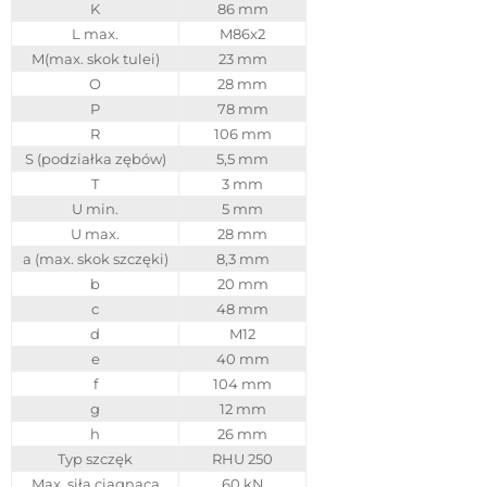
K
86 mm
L max.
M86x2
M(max. skok tulei)
23 mm
O
28 mm
P
78 mm
R
106 mm
S (podziałka zębów)
5,5 mm
T
3 mm
U min.
5 mm
U max.
28 mm
a (max. skok szczęki)
8,3 mm
b
20 mm
c
48 mm
d
M12
e
40 mm
f
104 mm
g
12 mm
h
26 mm
Typ szczęk
RHU 250
Max. siła ciągnąca
60 kN