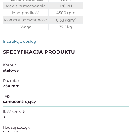
Max. siła mocowania
120 kN
Max. prędkość
4500 rpm
2
Moment bezwładności
0,38 kgm
Waga
37,5 kg
Instrukcje obsługi
SPECYFIKACJA PRODUKTU
Korpus
stalowy
Rozmiar
250 mm
Typ
samocentrujący
Ilość szczęk
3
Rodzaj szczęk