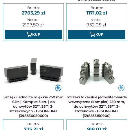
2703,29
1171,02
2197,80
952,05
KUP
KUP
Szczęki jednolite miękkie 250 mm
Szczęki tokarskie jednolite twarde
SJM | Komplet 3 szt. | do
wewnętrzne (komplet) 250 mm,
uchwytów 32**, 35**, 3-
do uchwytów 32**, 35**, 3-
szczękowych - BISON-BIAL
szczękowe - BISON-BIAL
(398536050600)
(398535150900)
725,21
918,01