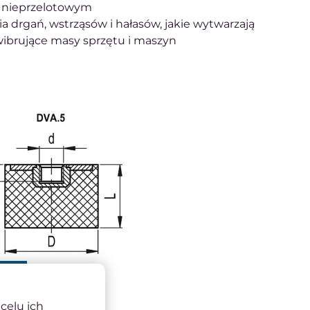
 nieprzelotowym
a drgań, wstrząsów i hałasów, jakie wytwarzają
wibrujące masy sprzętu i maszyn
55
celu ich