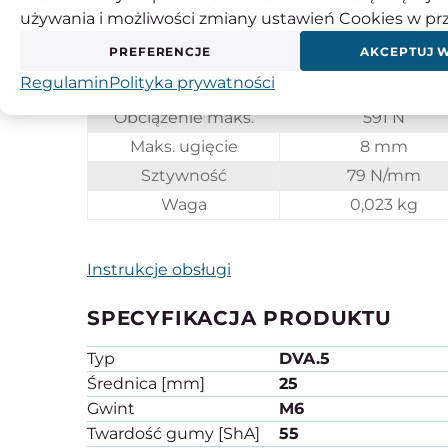
D
25 mm
używania i możliwości zmiany ustawień Cookies w pr
L
30 mm
PREFERENCJE
AKCEPTUJ 
d
M 6
Regulamin
Polityka prywatności
l
6 mm
Obciążenie maks.
591 N
Maks. ugięcie
8 mm
Sztywność
79 N/mm
Waga
0,023 kg
Instrukcje obsługi
SPECYFIKACJA PRODUKTU
Typ
DVA.5
Średnica [mm]
25
Gwint
M6
Twardość gumy [ShA]
55