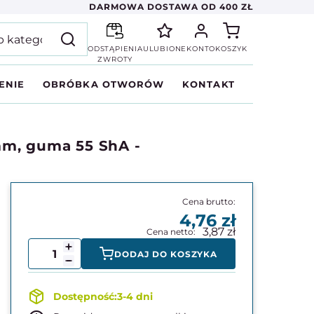
DARMOWA DOSTAWA OD 400 ZŁ
ODSTĄPIENIA
ULUBIONE
KONTO
KOSZYK
ZWROTY
ENIE
OBRÓBKA OTWORÓW
KONTAKT
mm, guma 55 ShA -
4,76
3,87
DODAJ DO KOSZYKA
3-4 dni