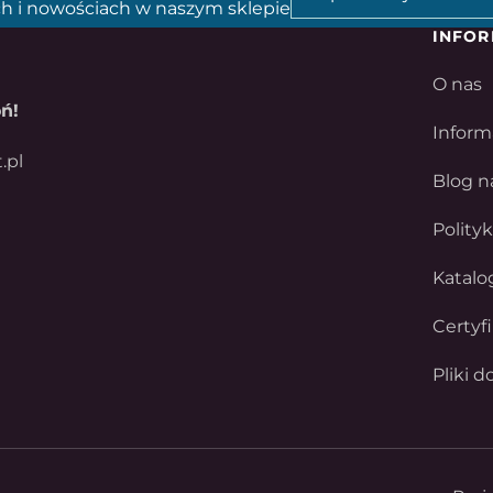
h i nowościach w naszym sklepie
INFOR
O nas
ń!
Inform
.pl
Blog n
Polity
Katalo
Certyf
Pliki d