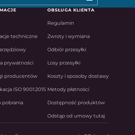
MACJE
OBSŁUGA KLIENTA
Regulamin
acje techniczne
Zwroty i wymiana
arzędziowy
Odbiór przesyłki
ka prywatności
Losy przesyłki
gi producentów
Koszty i sposoby dostawy
ikacja ISO 9001:2015
Metody płatności
o pobrania
Dostępność produktów
Odstąp od umowy tutaj