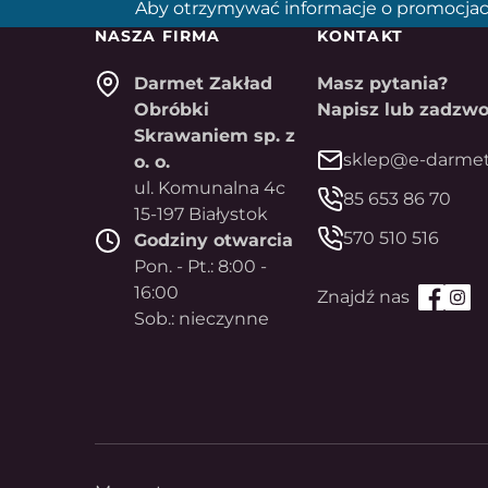
Aby otrzymywać informacje o promocjac
NASZA FIRMA
KONTAKT
Darmet Zakład
Masz pytania?
Obróbki
Napisz lub zadzwo
Skrawaniem sp. z
sklep@e-darmet
o. o.
ul. Komunalna 4c
85 653 86 70
15-197 Białystok
570 510 516
Godziny otwarcia
Pon. - Pt.: 8:00 -
16:00
Sob.: nieczynne