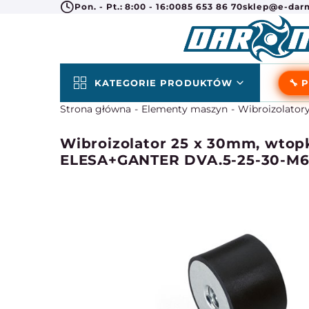
Pon. - Pt.: 8:00 - 16:00
85 653 86 70
sklep@e-darm
KATEGORIE PRODUKTÓW
🔧 
Strona główna
Elementy maszyn
Wibroizolator
Wibroizolator 25 x 30mm, wtop
ELESA+GANTER DVA.5-25-30-M6