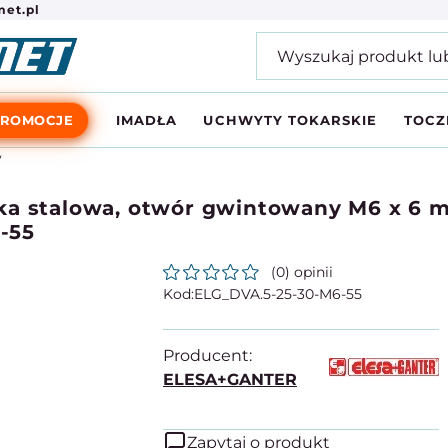
et.pl
PROMOCJE
IMADŁA
UCHWYTY TOKARSKIE
TOCZ
y
ka stalowa, otwór gwintowany M6 x 6 
-55
(0) opinii
ELG_DVA.5-25-30-M6-55
Producent:
ELESA+GANTER
Zapytaj o produkt