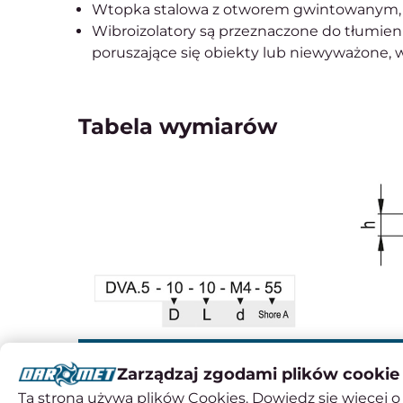
Wtopka stalowa z otworem gwintowanym,
Wibroizolatory są przeznaczone do tłumieni
poruszające się obiekty lub niewyważone, 
Tabela wymiarów
Parametr
Wartość
Zarządzaj zgodami plików cookie
Oznaczenie
DVA.5-25-30-M6-
Ta strona używa plików Cookies. Dowiedz się więcej o 