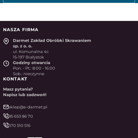
NASZA FIRMA
Darmet Zakład Obróbki Skrawaniem
sp. z o. o.
ul. Komunalna 4c
15-197 Białystok
Godziny otwarcia
Pon. - Pt.: 8:00 - 16:00
Sob.: nieczynne
KONTAKT
Masz pytania?
Napisz lub zadzwoń!
sklep@e-darmet.pl
85 653 86 70
570 510 516