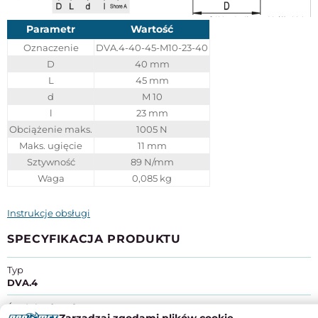
Parametr
Wartość
Oznaczenie
DVA.4-40-45-M10-23-40
D
40 mm
L
45 mm
d
M 10
l
23 mm
Obciążenie maks.
1005 N
Maks. ugięcie
11 mm
Sztywność
89 N/mm
Waga
0,085 kg
Instrukcje obsługi
SPECYFIKACJA PRODUKTU
Typ
DVA.4
Średnica [mm]
Zarządzaj zgodami plików cookie