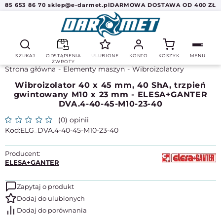
85 653 86 70
sklep@e-darmet.pl
DARMOWA DOSTAWA OD 400 ZŁ
SZUKAJ
ODSTĄPIENIA
ULUBIONE
KONTO
KOSZYK
MENU
ZWROTY
Strona główna
Elementy maszyn
Wibroizolatory
Wibroizolator 40 x 45 mm, 40 ShA, trzpień
gwintowany M10 x 23 mm - ELESA+GANTER
DVA.4-40-45-M10-23-40
(0) opinii
ELG_DVA.4-40-45-M10-23-40
Producent:
ELESA+GANTER
Zapytaj o produkt