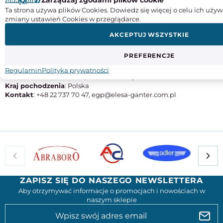
40
Ta strona używa plików Cookies. Dowiedz się więcej o celu ich używ
zmiany ustawień Cookies w przeglądarce.
Gwint
M10
AKCEPTUJ WSZYSTKIE
Twardość gumy [ShA]
40
PREFERENCJE
Producent
: ELESA+GANTER POLSKA SP. Z O.O.
Regulamin
Polityka prywatności
Adres
: ul. Słoneczna 42a, Stara Iwiczna | 05-500 Piaseczno
Kraj pochodzenia
: Polska
Kontakt
: +48 22 737 70 47, egp@elesa-ganter.com.pl
ZAPISZ SIĘ DO NASZEGO NEWSLETTERA
Aby otrzymywać informacje o promocjach i nowościach w
naszym sklepie