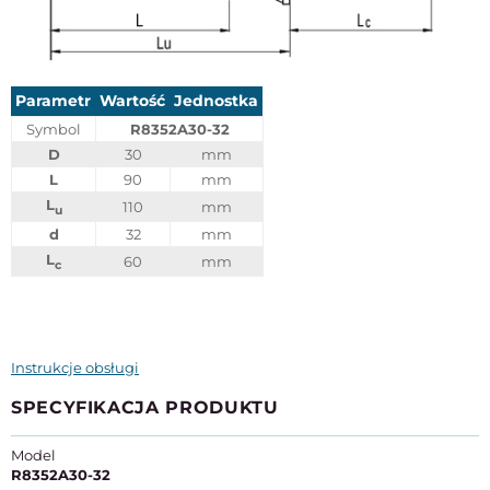
Parametr
Wartość
Jednostka
Symbol
R8352A30-32
D
30
mm
L
90
mm
L
110
mm
u
d
32
mm
L
60
mm
c
Instrukcje obsługi
SPECYFIKACJA PRODUKTU
Model
R8352A30-32