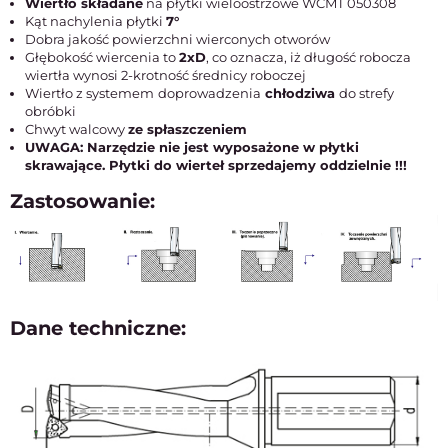
Wiertło składane
na płytki wieloostrzowe WCMT 050308
Kąt nachylenia płytki
7°
Dobra jakość powierzchni wierconych otworów
Głębokość wiercenia to
2xD
, co oznacza, iż długość robocza
wiertła wynosi 2-krotność średnicy roboczej
Wiertło z systemem
doprowadzenia
chłodziwa
do strefy
obróbki
Chwyt walcowy
ze spłaszczeniem
UWAGA: Narzędzie nie jest wyposażone w płytki
skrawające. Płytki do wierteł sprzedajemy oddzielnie !!!
Zastosowanie:
Dane techniczne: