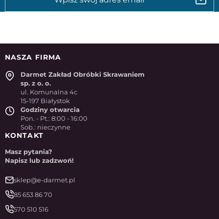
NASZA FIRMA
Darmet Zakład Obróbki Skrawaniem
sp. z o. o.
ul. Komunalna 4c
15-197 Białystok
Godziny otwarcia
Pon. - Pt.: 8:00 - 16:00
Sob.: nieczynne
KONTAKT
Masz pytania?
Napisz lub zadzwoń!
sklep@e-darmet.pl
85 653 86 70
570 510 516