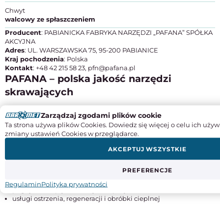
Chwyt
walcowy ze spłaszczeniem
Producent
: PABIANICKA FABRYKA NARZĘDZI „PAFANA” SPÓŁKA
AKCYJNA
Adres
: UL. WARSZAWSKA 75, 95-200 PABIANICE
Kraj pochodzenia
: Polska
Kontakt
: +48 42 215 58 23, pfn@pafana.pl
PAFANA – polska jakość narzędzi
skrawających
Pafana (Pabianicka Fabryka Narzędzi)
to renomowany polski
Zarządzaj zgodami plików cookie
producent narzędzi skrawających z ponad 70-letnią historią. Od
Ta strona używa plików Cookies. Dowiedz się więcej o celu ich używ
1952 roku firma dostarcza noże tokarskie, frezy, wiertła oraz płytki
zmiany ustawień Cookies w przeglądarce.
wieloostrzowe, łącząc tradycję z nowoczesnymi technologiami.
AKCEPTUJ WSZYSTKIE
W ofercie Pafany znajdziesz:
PREFERENCJE
noże tokarskie składane i lutowane
narzędzia składane i monolityczne
Regulamin
Polityka prywatności
pogłębiacze, płytki, narzędzia specjalne
usługi ostrzenia, regeneracji i obróbki cieplnej