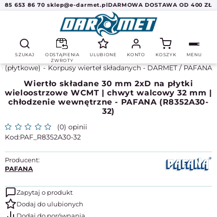
85 653 86 70
sklep@e-darmet.pl
DARMOWA DOSTAWA OD 400 ZŁ
SZUKAJ
ODSTĄPIENIA
ULUBIONE
KONTO
KOSZYK
MENU
ZWROTY
e (płytkowe)
Korpusy wierteł składanych - DARMET / PAFANA
Wiertło składane 30 mm 2xD na płytki
wieloostrzowe WCMT | chwyt walcowy 32 mm |
chłodzenie wewnętrzne - PAFANA (R8352A30-
32)
(0) opinii
PAF_R8352A30-32
Producent:
PAFANA
Zapytaj o produkt