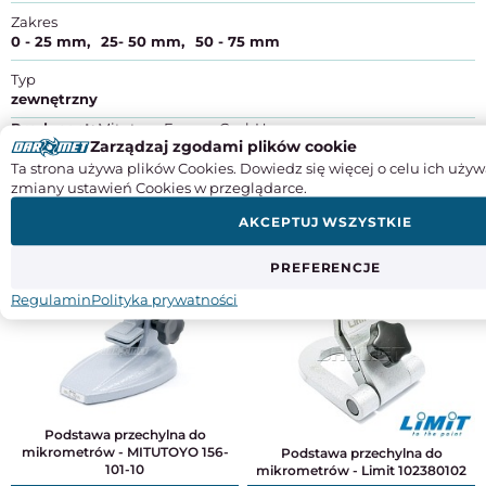
Zakres
0 - 25 mm
25- 50 mm
50 - 75 mm
Typ
zewnętrzny
Producent:
Mitutoyo Europe GmbH
Zarządzaj zgodami plików cookie
Adres:
Borsigstraße 8-10, D-41469 Neuss
Kraj pochodzenia:
Ta strona używa plików Cookies. Dowiedz się więcej o celu ich używ
Niemcy
Kontakt:
zmiany ustawień Cookies w przeglądarce.
+49 (0)2137 - 1020, info@mitutoyo.eu
AKCEPTUJ WSZYSTKIE
DO TEGO PRODUKTU POLECAMY
PREFERENCJE
Regulamin
Polityka prywatności
Podstawa przechylna do
mikrometrów - MITUTOYO 156-
Podstawa przechylna do
101-10
mikrometrów - Limit 102380102