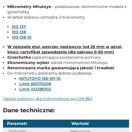
Mikrometry Mitutoyo
– podstawowe, ekonomiczne modele z
grzechotką
W skład zestawu wchodzą 3 mikrometry:
103-137
103-138
103-139-10
W zestawie etui, wzorzec nastawczy (od 25 mm w górę),
klucz, certyfikat sprawdzenia (dla zakresu 0-50 mm)
Grzechotka
zapewniająca powtarzalne pomiary
Ekonomiczny wybór
wśród mikrometrów Mitutoyo
Renomowana marka gwarantująca jakość i trwałość
Do mikrometru polecamy dobrać podstawę:
MITUTOYO 156-101-10
Limit 60070208
Limit 102380102
Tabela tolerancji dla mikrometrów wg DIN 863
Dane techniczne:
Parametr
Wartość
Jednostki
Metryczne