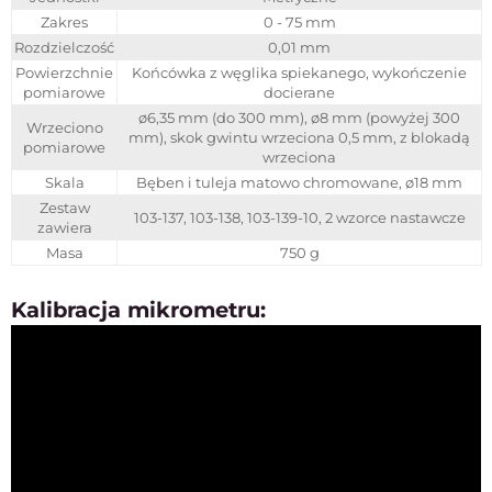
Zakres
0 - 75 mm
Rozdzielczość
0,01 mm
Powierzchnie
Końcówka z węglika spiekanego, wykończenie
pomiarowe
docierane
ø6,35 mm (do 300 mm), ø8 mm (powyżej 300
Wrzeciono
mm), skok gwintu wrzeciona 0,5 mm, z blokadą
pomiarowe
wrzeciona
Skala
Bęben i tuleja matowo chromowane, ø18 mm
Zestaw
103-137, 103-138, 103-139-10, 2 wzorce nastawcze
zawiera
Masa
750 g
Kalibracja mikrometru: