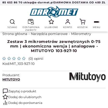
85 653 86 70
sklep@e-darmet.pl
DARMOWA DOSTAWA OD 400 ZŁ
SZUKAJ
ODSTĄPIENIA
ULUBIONE
KONTO
KOSZYK
MENU
ZWROTY
Strona główna
Narzędzia pomiarowe
Mikrometry
Zestaw 3 mikrometrów zewnętrznych 0-75
mm | ekonomiczna wersja | analogowe -
MITUTOYO 103-927-10
(0) opinii
MIT_103-927-10
Producent:
MITUTOYO
Zapytaj o produkt