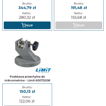
344,79
191,48
280,32
155,68
KUP
KUP
Podstawa przechylna do
mikrometrów - Limit 60070208
150,13
122,06