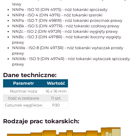
lewy
NNPe - ISO 10 (DIN 4975) - nóż tokarski spiczasty
NNPd - ISO 4 (DIN 4976) - nóż tokarski szeroki
NNPa - ISO 7 (DIN 4981R) - nóż tokarski przecinak prawy
NNBk - ISO 5 (DIN 4977R) - nóż tokarski czołowy prawy
NNZc - ISO 2 (DIN 4972R) - nóż tokarski wygięty prawy
NNBc - ISO 3 (DIN 4978R) - nóż tokarski boczny wygięty
prawy
NNWa - ISO 8 (DIN 4973R) - nóż tokarski wytaczak prosty
prawy
NNWb - ISO 9 (DIN 4974R) - nóż tokarski wytaczak spiczasty
prawy
Dane techniczne:
Parametr
Wartość
Rozmiar noża
16 x 16 mm
Ilość w zestawie
11 szt.
Gatunek węglików
P30
Rodzaje prac tokarskich: