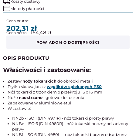
Koszty dostawy
Metody płatności
202,31
164,48
POWIADOM O DOSTĘPNOŚCI
OPIS PRODUKTU
Właściwości i zastosowanie:
Zestaw
noży tokarskich
do obróbki metali
Płytka skrawająca z
węglików spiekanych P30
Nóż tokarski z trzonkiem o przekroju 16 x 16 mm
Noże
naostrzone
i gotowe do toczenia
Zapakowane w aluminiowe etui
W zestawie:
NNZb - ISO 1 (DIN 4971R) - nóż tokarski prosty prawy
NNBe - ISO 6 (DIN 4980R) - nóż tokarski boczny odsadzony
prawy
NNBf - ISO 6 (DIN 4980L) - nóż tokarski boczny odsadzony