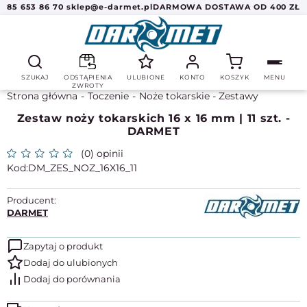
85 653 86 70
sklep@e-darmet.pl
DARMOWA DOSTAWA OD 400 ZŁ
SZUKAJ
ODSTĄPIENIA
ULUBIONE
KONTO
KOSZYK
MENU
ZWROTY
Strona główna
Toczenie
Noże tokarskie - Zestawy
Zestaw noży tokarskich 16 x 16 mm | 11 szt. -
DARMET
(0) opinii
DM_ZES_NOZ_16X16_11
Producent:
DARMET
Zapytaj o produkt