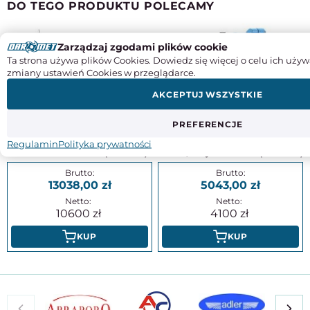
DO TEGO PRODUKTU POLECAMY
Zarządzaj zgodami plików cookie
Ta strona używa plików Cookies. Dowiedz się więcej o celu ich używ
zmiany ustawień Cookies w przeglądarce.
AKCEPTUJ WSZYSTKIE
PREFERENCJE
Ostrzałka do frezów, wierteł, noży
Ostrzałka do ostrzenia do wierteł,
Regulamin
Polityka prywatności
tokarskich - DARMET (DM-2772)
frezów, noży tokarskich (DM-2770)
13038,00
5043,00
10600
4100
KUP
KUP