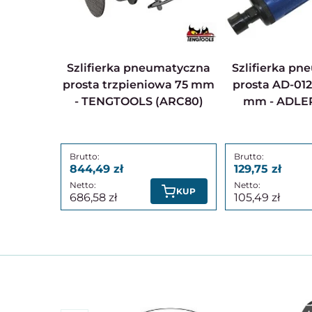
Szlifierka pneumatyczna
Szlifierka pneumatyczna
prosta trzpieniowa 75 mm
prosta AD-012
- TENGTOOLS (ARC80)
mm - ADLE
844,49
129,75
KUP
686,58
105,49