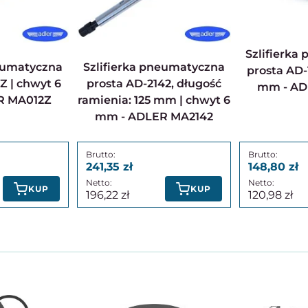
Szlifierka pneumatyczna
Szlifierka pneumatyczna
prosta AD-
Z | chwyt 6
prosta AD-2142, długość
mm - AD
R MA012Z
ramienia: 125 mm | chwyt 6
mm - ADLER MA2142
241,35
148,80
KUP
KUP
196,22
120,98