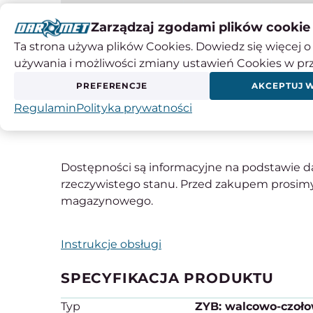
Długość robocza (l2)
20 mm
20 mm
20 m
Zarządzaj zgodami plików cookie
Średnica chwytu (d2)
6 mm
6 mm
6 mm
Ta strona używa plików Cookies. Dowiedz się więcej o 
Długość całkowita (l1)
65 mm
65 mm
65 m
używania i możliwości zmiany ustawień Cookies w pr
Kod produktu
114918
PREFERENCJE
AKCEPTUJ 
Regulamin
Polityka prywatności
Pilniki obrotowe KARNASCH - Informacje tec
Dostępności są informacyjne na podstawie d
rzeczywistego stanu. Przed zakupem prosimy
magazynowego.
Instrukcje obsługi
SPECYFIKACJA PRODUKTU
Typ
ZYB: walcowo-czoł