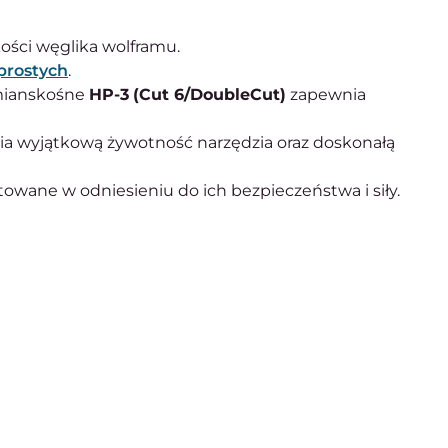
kości węglika wolframu.
 prostych
.
emianskośne
HP-3
(Cut 6/DoubleCut)
zapewnia
a wyjątkową żywotność narzędzia oraz doskonałą
towane w odniesieniu do ich bezpieczeństwa i siły.