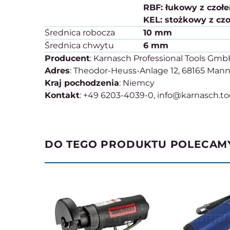
RBF: łukowy z czoł
KEL: stożkowy z cz
Średnica robocza
10 mm
Średnica chwytu
6 mm
Producent
: Karnasch Professional Tools Gm
Adres
: Theodor-Heuss-Anlage 12, 68165 Man
Kraj pochodzenia
: Niemcy
Kontakt
: +49 6203-4039-0, info@karnasch.to
DO TEGO PRODUKTU POLECAM