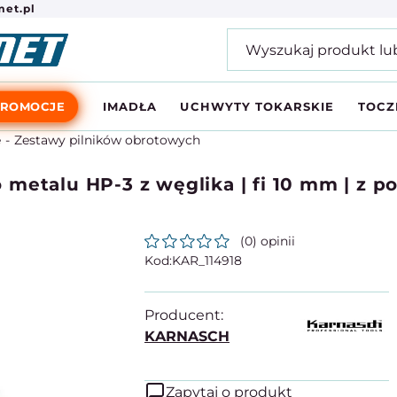
et.pl
PROMOCJE
IMADŁA
UCHWYTY TOKARSKIE
TOCZ
e
Zestawy pilników obrotowych
metalu HP-3 z węglika | fi 10 mm | z p
(0) opinii
KAR_114918
Producent:
KARNASCH
Zapytaj o produkt