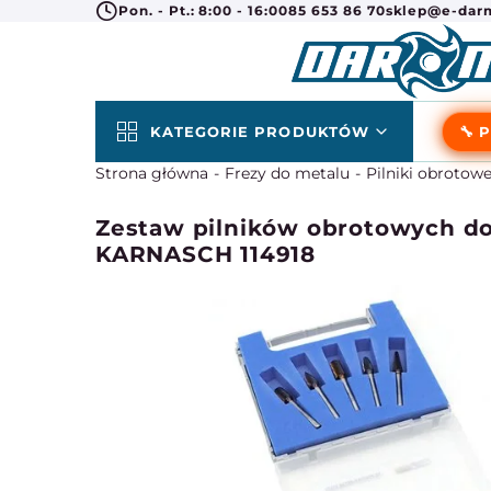
Pon. - Pt.: 8:00 - 16:00
85 653 86 70
sklep@e-darm
KATEGORIE PRODUKTÓW
🔧 
Strona główna
Frezy do metalu
Pilniki obrotow
Zestaw pilników obrotowych do 
KARNASCH 114918