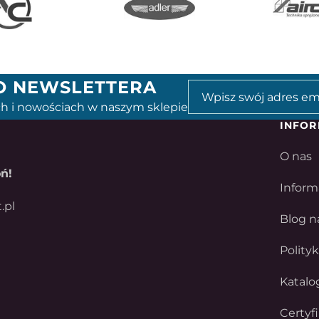
GO NEWSLETTERA
h i nowościach w naszym sklepie
INFOR
O nas
ń!
Inform
.pl
Blog n
Polity
Katalo
Certyf