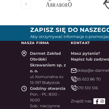
ZAPISZ SIĘ DO NASZE
Aby otrzymywać informacje o promocjac
NASZA FIRMA
KONTAKT
Darmet Zakład
Masz pytania?
Obróbki
Napisz lub zadzwo
Skrawaniem sp. z
sklep@e-darmet
o. o.
ul. Komunalna 4c
85 653 86 70
15-197 Białystok
570 510 516
Godziny otwarcia
Pon. - Pt.: 8:00 -
16:00
Sob.: nieczynne