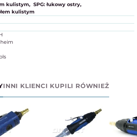
em kulistym
SPG: łukowy ostry
ołem kulistym
bH
nheim
ols
Y
INNI KLIENCI KUPILI RÓWNIEŻ