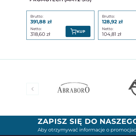
391,88
128,92
KUP
318,60
104,81
ZAPISZ SIĘ DO NASZE
Aby otrzymywać informacje o promocjac