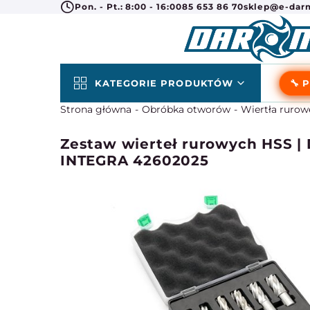
Pon. - Pt.: 8:00 - 16:00
85 653 86 70
sklep@e-darm
KATEGORIE PRODUKTÓW
🔧 
Strona główna
Obróbka otworów
Wiertła rurow
Zestaw wierteł rurowych HSS | 
INTEGRA 42602025