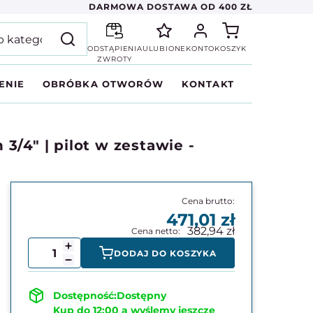
DARMOWA DOSTAWA OD 400 ZŁ
ODSTĄPIENIA
ULUBIONE
KONTO
KOSZYK
ZWROTY
ENIE
OBRÓBKA OTWORÓW
KONTAKT
/4" | pilot w zestawie -
471,01
382,94
DODAJ DO KOSZYKA
Dostępny
Kup do 12:00 a wyślemy jeszcze