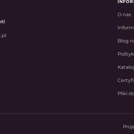
INFOR
O nas
ń!
Inform
.pl
Blog n
Polity
Katalo
Certyf
Pliki d
Proj