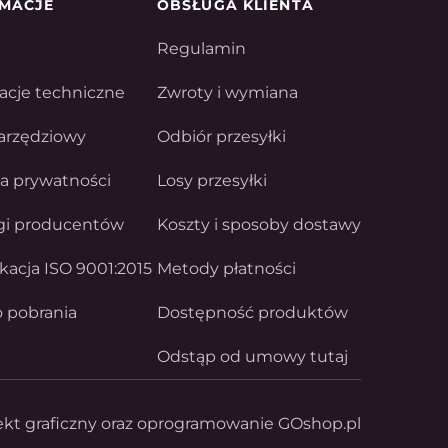
MACJE
OBSŁUGA KLIENTA
Regulamin
acje techniczne
Zwroty i wymiana
arzędziowy
Odbiór przesyłki
ka prywatności
Losy przesyłki
gi producentów
Koszty i sposoby dostawy
ikacja ISO 9001:2015
Metody płatności
o pobrania
Dostępność produktów
Odstąp od umowy tutaj
ekt graficzny oraz oprogramowanie GOshop.pl