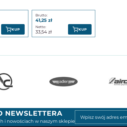
41,25
KUP
KUP
33,54
GO NEWSLETTERA
h i nowościach w naszym sklepie