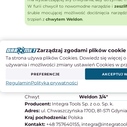
W furii chwycił to nowomodne narzędzie i
zeszli
śrubie mocującej możliwość dociśnięcia narzędz
trzpień z
chwytem Weldon
.
Zarządzaj zgodami plików cookie
Instrukcje obsługi
Ta strona używa plików Cookies. Dowiedz się więcej o 
SPECYFIKACJA PRODUKTU
używania i możliwości zmiany ustawień Cookies w pr
PREFERENCJE
AKCEPTUJ 
Materiał
HSS
Średnica
12 mm
14 mm
16
Regulamin
Polityka prywatności
Długość robocza
25 mm
Chwyt
Weldon 3/4"
Producent:
Integra Tools Sp. z o.o. Sp. k.
Adres:
ul. Chwaszczyńska 170D, 81-571 Gdynia
Kraj pochodzenia:
Polska
Kontakt:
+48 757640155, integra@integratool