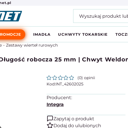
et.pl
PROMOCJE
IMADŁA
UCHWYTY TOKARSKIE
TOCZ
e
Zestawy wierteł rurowych
Długość robocza 25 mm | Chwyt Weldon 3
(0) opinii
INT_42602025
Producent:
Integra
Zapytaj o produkt