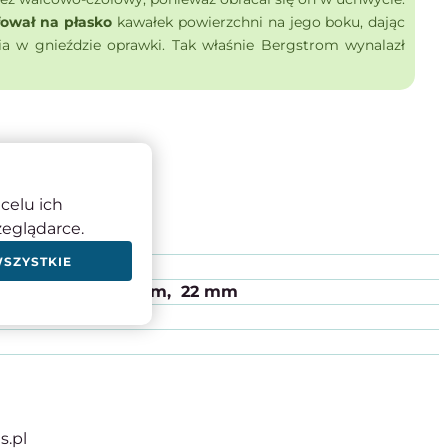
fował na płasko
kawałek powierzchni na jego boku, dając
ia w gnieździe oprawki. Tak właśnie Bergstrom wynalazł
celu ich
zeglądarce.
WSZYSTKIE
 mm
18 mm
20 mm
22 mm
s.pl