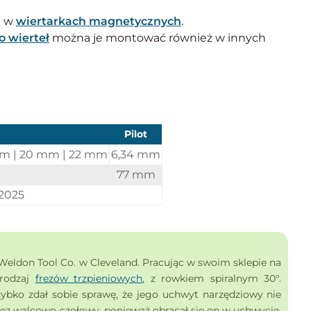
a w
wiertarkach magnetycznych
.
o wierteł
można je montować również w innych
Pilot
mm | 20 mm | 22 mm
6,34 mm
77 mm
2025
Weldon Tool Co. w Cleveland. Pracując w swoim sklepie na
 rodzaj
frezów trzpieniowych
, z rowkiem spiralnym 30°.
zybko zdał sobie sprawę, że jego uchwyt narzędziowy nie
rez walcowo-czołowy, ponieważ obracał się on w uchwycie.