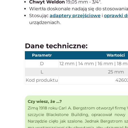
Chwyt Weldon
19,05 mm - 3/4".
Wiertła doskonale nadają się do stosowani
Stosując
adaptery przejściowe
i
oprawki d
urządzeniach.
Dane techniczne:
Parametr
Wartości
D
12 mm | 14 mm | 16 mm | 18 
L
25 mm
Kod produktu
4260
Czy wiesz, że ...?
Zimą 1918 roku Carl A. Bergstrom otworzył firmę 
szczycie Blackstone Building, opracował nowy
Narzędzie cięło jak szalone. Jednak Bergstrom s
ma wystarczającej siły chwytania, aby utrzymać f