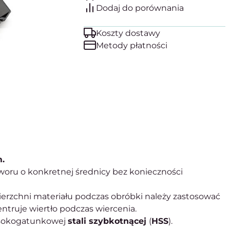
Koszty dostawy
Metody płatności
.
woru o konkretnej średnicy bez konieczności
owierzchni materiału podczas obróbki należy zastosować
centruje wiertło podczas wiercenia.
ysokogatunkowej
stali szybkotnącej
(
HSS
).