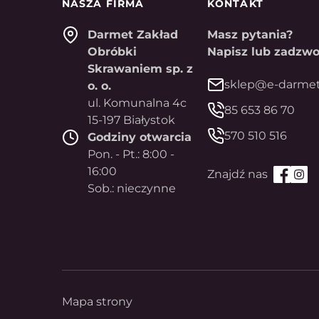
NASZA FIRMA
KONTAKT
Darmet Zakład
Masz pytania?
Obróbki
Napisz lub zadzwo
Skrawaniem sp. z
sklep@e-darmet
o. o.
ul. Komunalna 4c
85 653 86 70
15-197 Białystok
570 510 516
Godziny otwarcia
Pon. - Pt.: 8:00 -
16:00
Sob.: nieczynne
Mapa strony