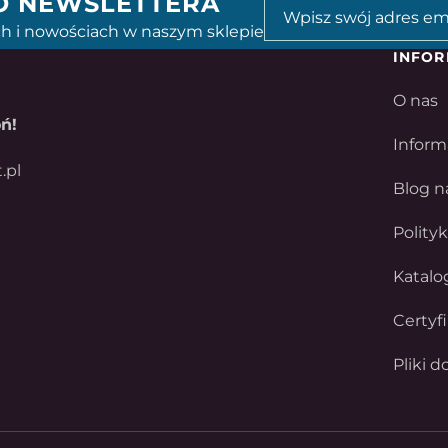
GO NEWSLETTERA
h i nowościach w naszym sklepie
INFOR
O nas
ń!
Inform
.pl
Blog n
Polity
Katalo
Certyf
Pliki d