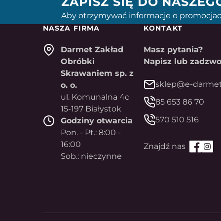
ZAPISZ SIĘ DO NASZE
Aby otrzymywać informacje o promocjac
NASZA FIRMA
KONTAKT
Darmet Zakład
Masz pytania?
Obróbki
Napisz lub zadzwo
Skrawaniem sp. z
sklep@e-darmet
o. o.
ul. Komunalna 4c
85 653 86 70
15-197 Białystok
570 510 516
Godziny otwarcia
Pon. - Pt.: 8:00 -
16:00
Sob.: nieczynne