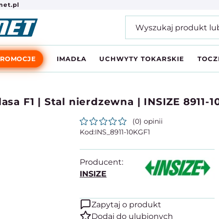
et.pl
PROMOCJE
IMADŁA
UCHWYTY TOKARSKIE
TOCZ
asa F1 | Stal nierdzewna | INSIZE 8911-
(0) opinii
INS_8911-10KGF1
Producent:
INSIZE
Zapytaj o produkt