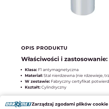
OPIS PRODUKTU
Właściwości i zastosowanie:
Klasa:
F1 antymagnetyczna
Materiał:
Stal nierdzewna (nie rdzewieje, t
W zestawie:
Fabryczny certyfikat potwier
Kształt:
Cylindryczny
Zarządzaj zgodami plików cookie
Instrukcje obsługi