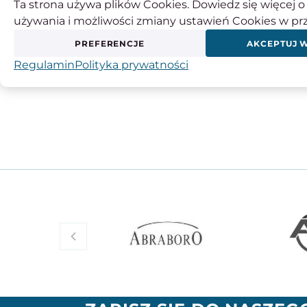
Ta strona używa plików Cookies. Dowiedz się więcej o 
używania i możliwości zmiany ustawień Cookies w pr
Producent:
INSIZE EUROPE S.L.
Adres:
ES B95965315, Plg Ugaldeguren I-P3 H
PREFERENCJE
AKCEPTUJ 
Kraj pochodzenia:
Hiszpania
Regulamin
Polityka prywatności
Kontakt:
34944544308, europe@insize.com