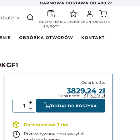
DARMOWA DOSTAWA OD 400 ZŁ
ODSTĄPIENIA
ULUBIONE
KONTO
KOSZYK
ZWROTY
ENIE
OBRÓBKA OTWORÓW
KONTAKT
10KGF1
3829,24
3113,20
DODAJ DO KOSZYKA
4-7 dni
Przewidywany czas wysyłki: