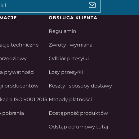
MACJE
OBSŁUGA KLIENTA
Regulamin
acje techniczne
Zwroty i wymiana
arzędziowy
Odbiór przesyłki
ka prywatności
Losy przesyłki
gi producentów
Koszty i sposoby dostawy
ikacja ISO 9001:2015
Metody płatności
o pobrania
Dostępność produktów
Odstąp od umowy tutaj