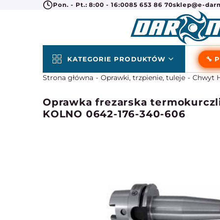
Pon. - Pt.: 8:00 - 16:00
85 653 86 70
sklep@e-darm
KATEGORIE PRODUKTÓW
🔧 
Strona główna
Oprawki, trzpienie, tuleje
Chwyt H
Oprawka frezarska termokurczli
KOLNO 0642-176-340-606