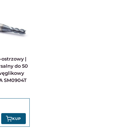
rsalny do 50
węglikowy
A SM0904T
KUP