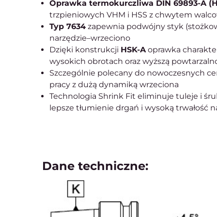
Oprawka termokurczliwa DIN 69893-A (
trzpieniowych VHM i HSS z chwytem walco
Typ 7634
zapewnia podwójny styk (stożkow
narzędzie–wrzeciono
Dzięki konstrukcji
HSK-A
oprawka charaktery
wysokich obrotach oraz wyższą powtarzaln
Szczególnie polecany do nowoczesnych cen
pracy z dużą dynamiką wrzeciona
Technologia Shrink Fit eliminuje tuleje i 
lepsze tłumienie drgań i wysoką trwałość n
Dane techniczne: