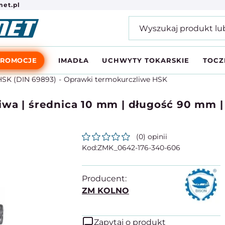
et.pl
PROMOCJE
IMADŁA
UCHWYTY TOKARSKIE
TOCZ
SK (DIN 69893)
Oprawki termokurczliwe HSK
wa | średnica 10 mm | długość 90 mm |
(0) opinii
ZMK_0642-176-340-606
Producent:
ZM KOLNO
Zapytaj o produkt