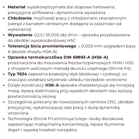
Materiał
: wysokowytrzymała stal stopowa hartowana,
precyzyjnie szlifowana i dynamicznie wyważana
Chłodzenie
: możliwość pracy z chłodzeniem zewnętrznym
(wersje z kanałem centralnym dostępne w zależności od
wykonania)
Wyważenie
: G2.5 / 25 000 obr./min – oprawka przystosowana
do obróbki wysokoobrotowej HSC
Tolerancja bicia promieniowego
: ≤ 0,003 mm względem bazy
K (stożek chwytu HSK-A)
Oprawka termokurczliwa DIN 69893-A (HSK-A)
przeznaczona do mocowania frezów trzpieniowych VHM i HSS
z chwytem walcowym metodą skurczu cieplnego (Shrink Fit)
Typ 7634
zapewnia podwójny styk (stożkowy + czołowy), co
znacząco zwiększa sztywność układu narzędzie–wrzeciono
Dzięki konstrukcji
HSK-A
oprawka charakteryzuje się mniejszą
masą, lepszą stabilnością przy wysokich obrotach oraz wyższą
powtarzalnością osiową
Szczególnie polecany do nowoczesnych centrów CNC, obróbki
precyzyjnej, wykańczającej oraz pracy z dużą dynamiką
wrzeciona
Technologia Shrink Fit eliminuje tuleje i śruby dociskowe,
zapewniając maksymalną koncentrację, lepsze tłumienie
drgań i wysoką trwałość narzędzia