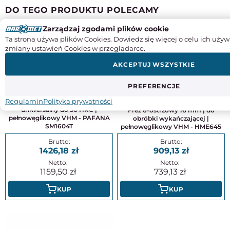
DO TEGO PRODUKTU POLECAMY
Zarządzaj zgodami plików cookie
Ta strona używa plików Cookies. Dowiedz się więcej o celu ich używ
zmiany ustawień Cookies w przeglądarce.
AKCEPTUJ WSZYSTKIE
PREFERENCJE
Regulamin
Polityka prywatności
Frez 16 mm | 4-ostrzowy | krótki |
uniwersalny do 50 HRC |
Frez 6-ostrzowy 16 mm | do
pełnowęglikowy VHM - PAFANA
obróbki wykańczającej |
SM1604T
pełnowęglikowy VHM - HME645
1426,18
909,13
1159,50
739,13
KUP
KUP