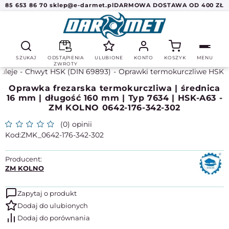
85 653 86 70
sklep@e-darmet.pl
DARMOWA DOSTAWA OD 400 ZŁ
SZUKAJ
ODSTĄPIENIA
ULUBIONE
KONTO
KOSZYK
MENU
ZWROTY
tuleje
Chwyt HSK (DIN 69893)
Oprawki termokurczliwe HSK
Oprawka frezarska termokurczliwa | średnica
16 mm | długość 160 mm | Typ 7634 | HSK-A63 -
ZM KOLNO 0642-176-342-302
(0) opinii
ZMK_0642-176-342-302
Producent:
ZM KOLNO
Zapytaj o produkt