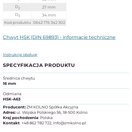
1
D
27 mm
2
D
34 mm
3
Kod produktu
0642 176 342 302
Chwyt HSK (DIN 69893) - informacje techniczne
Instrukcje obsługi
SPECYFIKACJA PRODUKTU
Średnica chwytu
16 mm
Odmiana
HSK-A63
Producent:
ZM KOLNO Spółka Akcyjna
Adres:
ul. Wojska Polskiego 56, 18-500 Kolno
Kraj pochodzenia
: Polska
Kontakt
: +48 862 782 722, info@zmkolno.pl