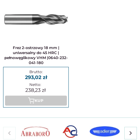
Frez 2-ostrzowy 18 mm |
uniwersalny do 45 HRC |
pełnowęglikowy VHM |0640-232-
041-180
293,02
238,23
KUP