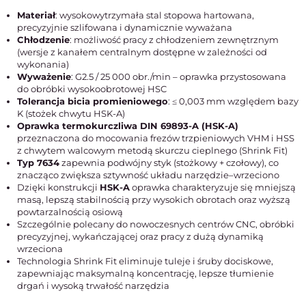
Materiał
: wysokowytrzymała stal stopowa hartowana,
precyzyjnie szlifowana i dynamicznie wyważana
Chłodzenie
: możliwość pracy z chłodzeniem zewnętrznym
(wersje z kanałem centralnym dostępne w zależności od
wykonania)
Wyważenie
: G2.5 / 25 000 obr./min – oprawka przystosowana
do obróbki wysokoobrotowej HSC
Tolerancja bicia promieniowego
: ≤ 0,003 mm względem bazy
K (stożek chwytu HSK-A)
Oprawka termokurczliwa DIN 69893-A (HSK-A)
przeznaczona do mocowania frezów trzpieniowych VHM i HSS
z chwytem walcowym metodą skurczu cieplnego (Shrink Fit)
Typ 7634
zapewnia podwójny styk (stożkowy + czołowy), co
znacząco zwiększa sztywność układu narzędzie–wrzeciono
Dzięki konstrukcji
HSK-A
oprawka charakteryzuje się mniejszą
masą, lepszą stabilnością przy wysokich obrotach oraz wyższą
powtarzalnością osiową
Szczególnie polecany do nowoczesnych centrów CNC, obróbki
precyzyjnej, wykańczającej oraz pracy z dużą dynamiką
wrzeciona
Technologia Shrink Fit eliminuje tuleje i śruby dociskowe,
zapewniając maksymalną koncentrację, lepsze tłumienie
drgań i wysoką trwałość narzędzia