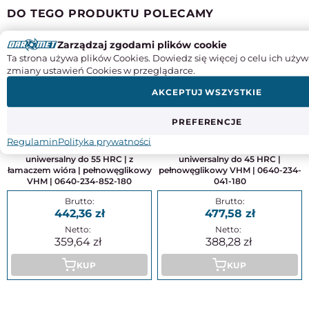
DO TEGO PRODUKTU POLECAMY
Zarządzaj zgodami plików cookie
Ta strona używa plików Cookies. Dowiedz się więcej o celu ich używ
zmiany ustawień Cookies w przeglądarce.
AKCEPTUJ WSZYSTKIE
PREFERENCJE
Regulamin
Polityka prywatności
Frez 4-ostrzowy 18 mm zgrubny |
Frez 4-ostrzowy 18 mm | długi |
uniwersalny do 55 HRC | z
uniwersalny do 45 HRC |
łamaczem wióra | pełnowęglikowy
pełnowęglikowy VHM | 0640-234-
VHM | 0640-234-852-180
041-180
442,36
477,58
359,64
388,28
KUP
KUP