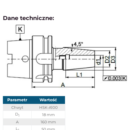
Dane techniczne:
Parametr
Wartość
Chwyt
HSK-A100
D
18 mm
1
A
160 mm
L
50 mm