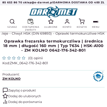
85 653 86 70
sklep@e-darmet.pl
DARMOWA DOSTAWA OD 400 ZŁ
SZUKAJ
ODSTĄPIENIA
ULUBIONE
KONTO
KOSZYK
MENU
ZWROTY
tuleje
Chwyt HSK (DIN 69893)
Oprawki termokurczliwe HSK
Oprawka frezarska termokurczliwa | średnica
18 mm | długość 160 mm | Typ 7634 | HSK-A100
- ZM KOLNO 0642-176-342-801
(0) opinii
ZMK_0642-176-342-801
Producent:
ZM KOLNO
Zapytaj o produkt