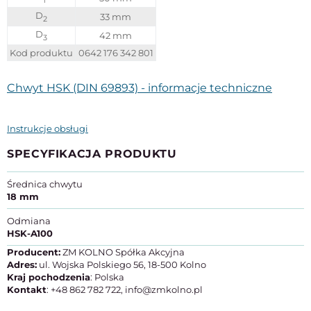
1
D
33 mm
2
D
42 mm
3
Kod produktu
0642 176 342 801
Chwyt HSK (DIN 69893) - informacje techniczne
Instrukcje obsługi
SPECYFIKACJA PRODUKTU
Średnica chwytu
18 mm
Odmiana
HSK-A100
Producent:
ZM KOLNO Spółka Akcyjna
Adres:
ul. Wojska Polskiego 56, 18-500 Kolno
Kraj pochodzenia
: Polska
Kontakt
: +48 862 782 722, info@zmkolno.pl