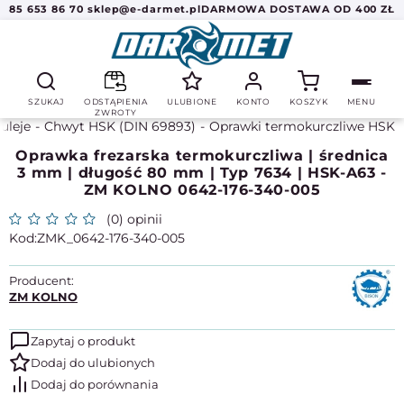
85 653 86 70
sklep@e-darmet.pl
DARMOWA DOSTAWA OD 400 ZŁ
SZUKAJ
ODSTĄPIENIA
ULUBIONE
KONTO
KOSZYK
MENU
ZWROTY
tuleje
Chwyt HSK (DIN 69893)
Oprawki termokurczliwe HSK
Oprawka frezarska termokurczliwa | średnica
3 mm | długość 80 mm | Typ 7634 | HSK-A63 -
ZM KOLNO 0642-176-340-005
(0) opinii
ZMK_0642-176-340-005
Producent:
ZM KOLNO
Zapytaj o produkt