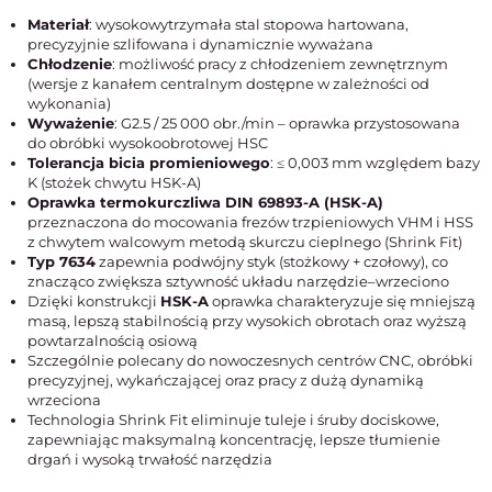
Materiał
: wysokowytrzymała stal stopowa hartowana,
precyzyjnie szlifowana i dynamicznie wyważana
Chłodzenie
: możliwość pracy z chłodzeniem zewnętrznym
(wersje z kanałem centralnym dostępne w zależności od
wykonania)
Wyważenie
: G2.5 / 25 000 obr./min – oprawka przystosowana
do obróbki wysokoobrotowej HSC
Tolerancja bicia promieniowego
: ≤ 0,003 mm względem bazy
K (stożek chwytu HSK-A)
Oprawka termokurczliwa DIN 69893-A (HSK-A)
przeznaczona do mocowania frezów trzpieniowych VHM i HSS
z chwytem walcowym metodą skurczu cieplnego (Shrink Fit)
Typ 7634
zapewnia podwójny styk (stożkowy + czołowy), co
znacząco zwiększa sztywność układu narzędzie–wrzeciono
Dzięki konstrukcji
HSK-A
oprawka charakteryzuje się mniejszą
masą, lepszą stabilnością przy wysokich obrotach oraz wyższą
powtarzalnością osiową
Szczególnie polecany do nowoczesnych centrów CNC, obróbki
precyzyjnej, wykańczającej oraz pracy z dużą dynamiką
wrzeciona
Technologia Shrink Fit eliminuje tuleje i śruby dociskowe,
zapewniając maksymalną koncentrację, lepsze tłumienie
drgań i wysoką trwałość narzędzia