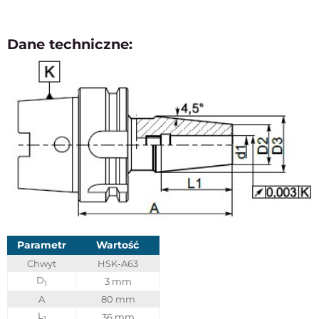
Dane techniczne:
Parametr
Wartość
Chwyt
HSK-A63
D
3 mm
1
A
80 mm
L
36 mm