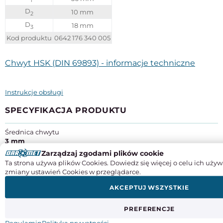
1
D
10 mm
2
D
18 mm
3
Kod produktu
0642 176 340 005
Chwyt HSK (DIN 69893) - informacje techniczne
Instrukcje obsługi
SPECYFIKACJA PRODUKTU
Średnica chwytu
3 mm
Zarządzaj zgodami plików cookie
Odmiana
Ta strona używa plików Cookies. Dowiedz się więcej o celu ich używ
HSK-A63
zmiany ustawień Cookies w przeglądarce.
Producent:
ZM KOLNO Spółka Akcyjna
AKCEPTUJ WSZYSTKIE
Adres:
ul. Wojska Polskiego 56, 18-500 Kolno
Kraj pochodzenia
: Polska
Kontakt
: +48 862 782 722, info@zmkolno.pl
PREFERENCJE
Regulamin
Polityka prywatności