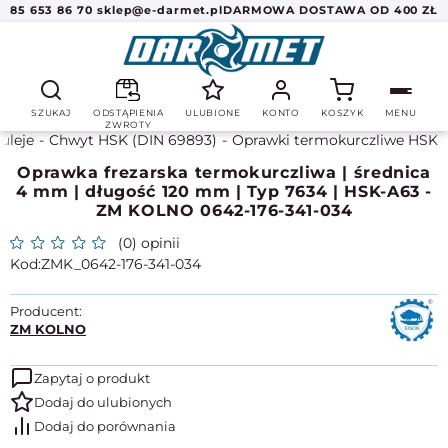
85 653 86 70
sklep@e-darmet.pl
DARMOWA DOSTAWA OD 400 ZŁ
SZUKAJ
ODSTĄPIENIA
ULUBIONE
KONTO
KOSZYK
MENU
ZWROTY
tuleje
Chwyt HSK (DIN 69893)
Oprawki termokurczliwe HSK
Oprawka frezarska termokurczliwa | średnica
4 mm | długość 120 mm | Typ 7634 | HSK-A63 -
ZM KOLNO 0642-176-341-034
(0) opinii
ZMK_0642-176-341-034
Producent:
ZM KOLNO
Zapytaj o produkt