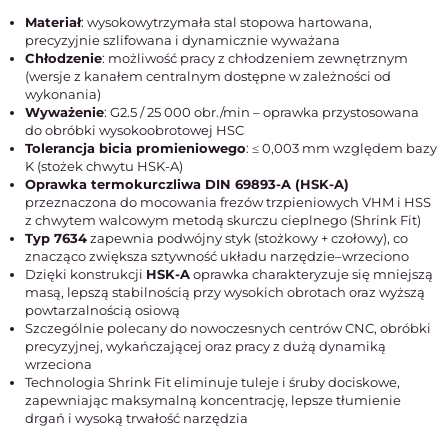
Materiał
: wysokowytrzymała stal stopowa hartowana,
precyzyjnie szlifowana i dynamicznie wyważana
Chłodzenie
: możliwość pracy z chłodzeniem zewnętrznym
(wersje z kanałem centralnym dostępne w zależności od
wykonania)
Wyważenie
: G2.5 / 25 000 obr./min – oprawka przystosowana
do obróbki wysokoobrotowej HSC
Tolerancja bicia promieniowego
: ≤ 0,003 mm względem bazy
K (stożek chwytu HSK-A)
Oprawka termokurczliwa DIN 69893-A (HSK-A)
przeznaczona do mocowania frezów trzpieniowych VHM i HSS
z chwytem walcowym metodą skurczu cieplnego (Shrink Fit)
Typ 7634
zapewnia podwójny styk (stożkowy + czołowy), co
znacząco zwiększa sztywność układu narzędzie–wrzeciono
Dzięki konstrukcji
HSK-A
oprawka charakteryzuje się mniejszą
masą, lepszą stabilnością przy wysokich obrotach oraz wyższą
powtarzalnością osiową
Szczególnie polecany do nowoczesnych centrów CNC, obróbki
precyzyjnej, wykańczającej oraz pracy z dużą dynamiką
wrzeciona
Technologia Shrink Fit eliminuje tuleje i śruby dociskowe,
zapewniając maksymalną koncentrację, lepsze tłumienie
drgań i wysoką trwałość narzędzia