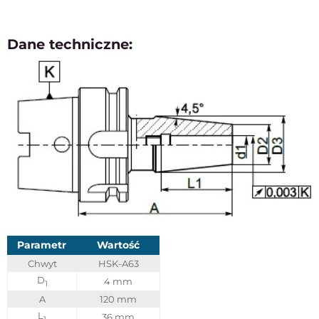
Dane techniczne:
Parametr
Wartość
Chwyt
HSK-A63
D
4 mm
1
A
120 mm
L
36 mm