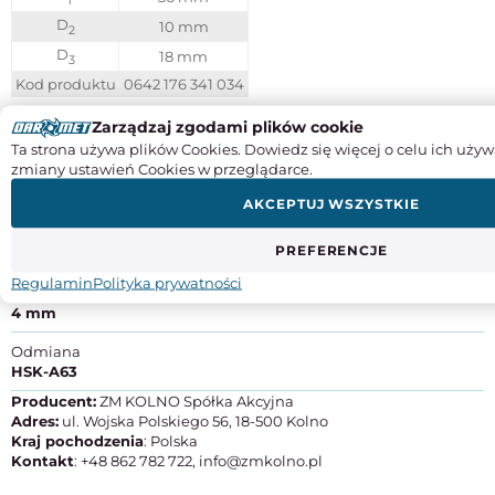
1
D
10 mm
2
D
18 mm
3
Kod produktu
0642 176 341 034
Zarządzaj zgodami plików cookie
Chwyt HSK (DIN 69893) - informacje techniczne
Ta strona używa plików Cookies. Dowiedz się więcej o celu ich używ
zmiany ustawień Cookies w przeglądarce.
AKCEPTUJ WSZYSTKIE
Instrukcje obsługi
SPECYFIKACJA PRODUKTU
PREFERENCJE
Regulamin
Polityka prywatności
Średnica chwytu
4 mm
Odmiana
HSK-A63
Producent:
ZM KOLNO Spółka Akcyjna
Adres:
ul. Wojska Polskiego 56, 18-500 Kolno
Kraj pochodzenia
: Polska
Kontakt
: +48 862 782 722, info@zmkolno.pl