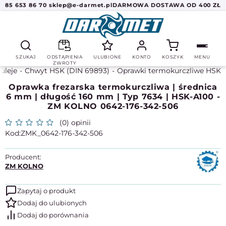
85 653 86 70
sklep@e-darmet.pl
DARMOWA DOSTAWA OD 400 ZŁ
SZUKAJ
ODSTĄPIENIA
ULUBIONE
KONTO
KOSZYK
MENU
ZWROTY
tuleje
Chwyt HSK (DIN 69893)
Oprawki termokurczliwe HSK
Oprawka frezarska termokurczliwa | średnica
6 mm | długość 160 mm | Typ 7634 | HSK-A100 -
ZM KOLNO 0642-176-342-506
(0) opinii
ZMK_0642-176-342-506
Producent:
ZM KOLNO
Zapytaj o produkt