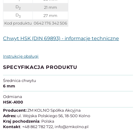
1
D
21 mm
2
D
27 mm
3
Kod produktu
0642 176 342 506
Chwyt HSK (DIN 69893) - informacje techniczne
Instrukcje obsługi
SPECYFIKACJA PRODUKTU
Średnica chwytu
6 mm
Odmiana
HSK-A100
Producent:
ZM KOLNO Spółka Akcyjna
Adres:
ul. Wojska Polskiego 56, 18-500 Kolno
Kraj pochodzenia
: Polska
Kontakt
: +48 862 782 722, info@zmkolno.pl