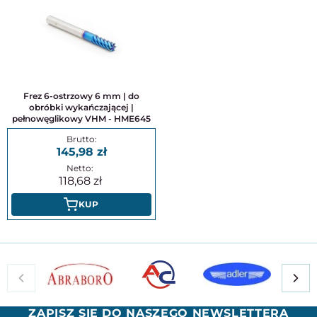
Frez 6-ostrzowy 6 mm | do
obróbki wykańczającej |
pełnowęglikowy VHM - HME645
145,98
118,68
KUP
ZAPISZ SIĘ DO NASZEGO NEWSLETTERA