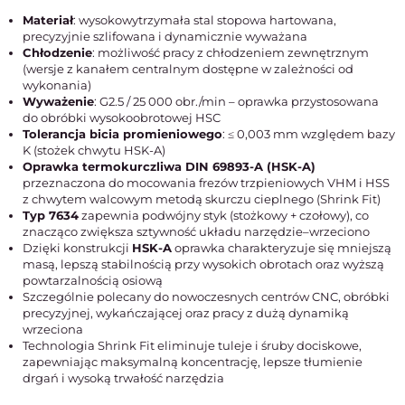
Materiał
: wysokowytrzymała stal stopowa hartowana,
precyzyjnie szlifowana i dynamicznie wyważana
Chłodzenie
: możliwość pracy z chłodzeniem zewnętrznym
(wersje z kanałem centralnym dostępne w zależności od
wykonania)
Wyważenie
: G2.5 / 25 000 obr./min – oprawka przystosowana
do obróbki wysokoobrotowej HSC
Tolerancja bicia promieniowego
: ≤ 0,003 mm względem bazy
K (stożek chwytu HSK-A)
Oprawka termokurczliwa DIN 69893-A (HSK-A)
przeznaczona do mocowania frezów trzpieniowych VHM i HSS
z chwytem walcowym metodą skurczu cieplnego (Shrink Fit)
Typ 7634
zapewnia podwójny styk (stożkowy + czołowy), co
znacząco zwiększa sztywność układu narzędzie–wrzeciono
Dzięki konstrukcji
HSK-A
oprawka charakteryzuje się mniejszą
masą, lepszą stabilnością przy wysokich obrotach oraz wyższą
powtarzalnością osiową
Szczególnie polecany do nowoczesnych centrów CNC, obróbki
precyzyjnej, wykańczającej oraz pracy z dużą dynamiką
wrzeciona
Technologia Shrink Fit eliminuje tuleje i śruby dociskowe,
zapewniając maksymalną koncentrację, lepsze tłumienie
drgań i wysoką trwałość narzędzia