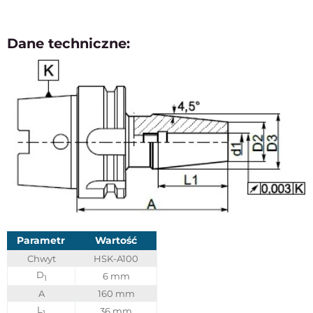
Dane techniczne:
Parametr
Wartość
Chwyt
HSK-A100
D
6 mm
1
A
160 mm
L
36 mm