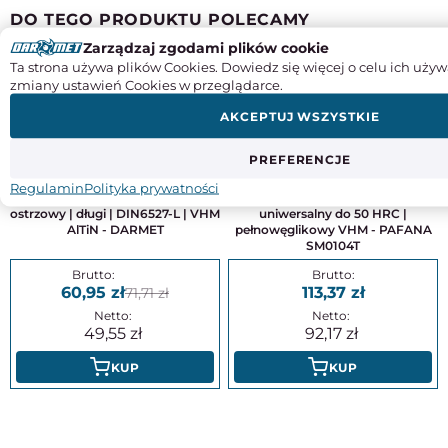
DO TEGO PRODUKTU POLECAMY
Zarządzaj zgodami plików cookie
-15%
Ta strona używa plików Cookies. Dowiedz się więcej o celu ich używ
zmiany ustawień Cookies w przeglądarce.
AKCEPTUJ WSZYSTKIE
PREFERENCJE
Regulamin
Polityka prywatności
Frez 6 mm pełnowęglikowy | 3-
Frez 1 mm | 4-ostrzowy | krótki |
ostrzowy | długi | DIN6527-L | VHM
uniwersalny do 50 HRC |
AlTiN - DARMET
pełnowęglikowy VHM - PAFANA
SM0104T
60,95
113,37
71,71
49,55
92,17
KUP
KUP