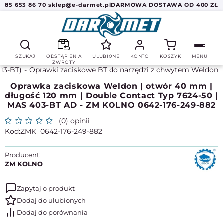
85 653 86 70
sklep@e-darmet.pl
DARMOWA DOSTAWA OD 400 ZŁ
SZUKAJ
ODSTĄPIENIA
ULUBIONE
KONTO
KOSZYK
MENU
ZWROTY
03-BT)
Oprawki zaciskowe BT do narzędzi z chwytem Weldon
Oprawka zaciskowa Weldon | otwór 40 mm |
długość 120 mm | Double Contact Typ 7624-50 |
MAS 403-BT AD - ZM KOLNO 0642-176-249-882
(0) opinii
ZMK_0642-176-249-882
Producent:
ZM KOLNO
Zapytaj o produkt