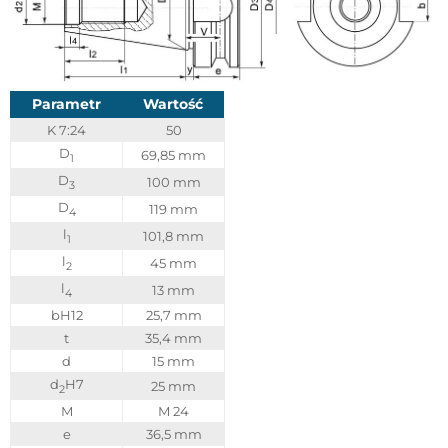
Parametr
Wartość
K 7:24
50
D
69,85 mm
1
D
100 mm
3
D
119 mm
4
l
101,8 mm
1
l
45 mm
2
l
13 mm
4
bH12
25,7 mm
t
35,4 mm
d
15 mm
d
H7
25 mm
2
M
M 24
e
36,5 mm