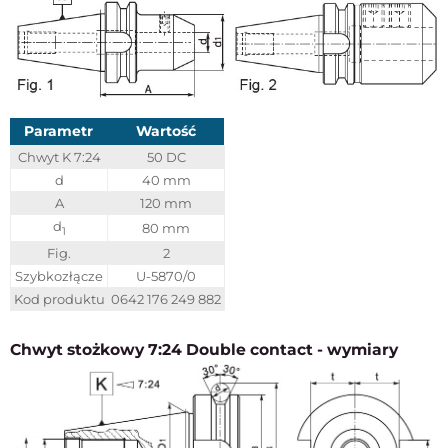
Parametr
Wartość
Chwyt K 7:24
50 DC
d
40 mm
A
120 mm
d
80 mm
1
Fig.
2
Szybkozłącze
U-5870/0
Kod produktu
0642 176 249 882
Chwyt stożkowy 7:24 Double contact - wymiary