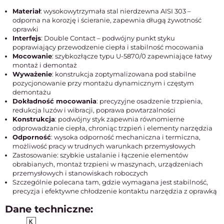
Materiał
: wysokowytrzymała stal nierdzewna AISI 303 –
odporna na korozję i ścieranie, zapewnia długą żywotność
oprawki
Interfejs
: Double Contact – podwójny punkt styku
poprawiający przewodzenie ciepła i stabilność mocowania
Mocowanie
: szybkozłącze typu U-5870/0 zapewniające łatwy
montaż i demontaż
Wyważenie
: konstrukcja zoptymalizowana pod stabilne
pozycjonowanie przy montażu dynamicznym i częstym
demontażu
Dokładność mocowania
: precyzyjne osadzenie trzpienia,
redukcja luzów i wibracji, poprawa powtarzalności
Konstrukcja
: podwójny styk zapewnia równomierne
odprowadzanie ciepła, chroniąc trzpień i elementy narzędzia
Odporność
: wysoka odporność mechaniczna i termiczna,
możliwość pracy w trudnych warunkach przemysłowych
Zastosowanie: szybkie ustalanie i łączenie elementów
obrabianych, montaż trzpieni w maszynach, urządzeniach
przemysłowych i stanowiskach roboczych
Szczególnie polecana tam, gdzie wymagana jest stabilność,
precyzja i efektywne chłodzenie kontaktu narzędzia z oprawką
Dane techniczne: