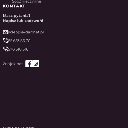
Sob.: nieczynne
KONTAKT
Masz pytania?
Napisz lub zadzwoń!
sklep@e-darmet.pl
85 653 86 70
570 510 516