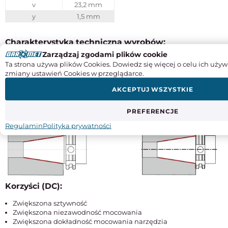
v
23,2 mm
y
1,5 mm
Charakterystyka techniczna wyrobów:
Zarządzaj zgodami plików cookie
Materiał: stal stopowa chromowo-manganowa
Ta strona używa plików Cookies. Dowiedz się więcej o celu ich używ
Nawęglane na głębokość 0,7 mm
zmiany ustawień Cookies w przeglądarce.
Hartowane i precyzyjnie szlifowane
Twardość powierzchni 60±0,5 HRC
AKCEPTUJ WSZYSTKIE
Tolerancja kąta stożka AT3
PREFERENCJE
Regulamin
Polityka prywatności
Korzyści (DC):
Zwiększona sztywność
Zwiększona niezawodność mocowania
Zwiększona dokładność mocowania narzędzia