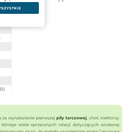
WSZYSTKIE
m
o
TB)
u za wynalezienie pierwszej
piły tarczowej
, choć niektórzy
. Istnieje wiele sprzecznych relacji dotyczących wczesnej
skazującymi na to, że została wynaleziona przez Gervinusa