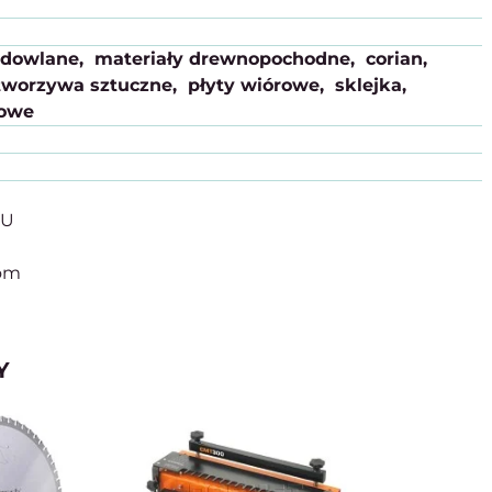
udowlane
materiały drewnopochodne
corian
tworzywa sztuczne
płyty wiórowe
sklejka
iowe
PU
com
Y