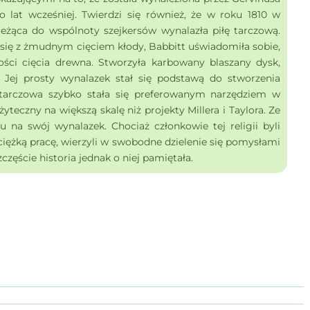
 lat wcześniej. Twierdzi się również, że w roku 1810 w
eżąca do wspólnoty szejkersów wynalazła piłę tarczową.
ię z żmudnym cięciem kłody, Babbitt uświadomiła sobie,
ości cięcia drewna. Stworzyła karbowany blaszany dysk,
Jej prosty wynalazek stał się podstawą do stworzenia
 tarczowa szybko stała się preferowanym narzędziem w
żyteczny na większą skalę niż projekty Millera i Taylora. Ze
u na swój wynalazek. Chociaż członkowie tej religii byli
iężką pracę, wierzyli w swobodne dzielenie się pomysłami
częście historia jednak o niej pamiętała.