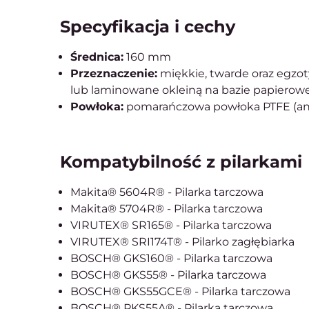
Specyfikacja i cechy
Średnica:
160 mm
Przeznaczenie:
miękkie, twarde oraz egz
lub laminowane okleiną na bazie papierowe
Powłoka:
pomarańczowa powłoka PTFE (ant
Kompatybilność z pilarkami
Makita® 5604R® - Pilarka tarczowa
Makita® 5704R® - Pilarka tarczowa
VIRUTEX® SR165® - Pilarka tarczowa
VIRUTEX® SRI174T® - Pilarko zagłębiarka
BOSCH® GKS160® - Pilarka tarczowa
BOSCH® GKS55® - Pilarka tarczowa
BOSCH® GKS55GCE® - Pilarka tarczowa
BOSCH® PKS55A® - Pilarka tarczowa