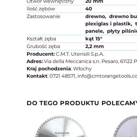
Otwór wewnętrzny
20 mm
Ilość zębów
40
Zastosowanie
drewno
drewno b
plexiglas i plastik
panele
płyty pilśn
Kształt zęba
kąt 15°
Grubość zęba
2,2 mm
Producent:
C.M.T. Utensili S.p.A.
Adres:
Via della Meccanica s.n. Pesaro, 61122 
Kraj pochodzenia
: Włochy
Kontakt
: 0721 48571, info@cmtorangetools.
DO TEGO PRODUKTU POLECAM