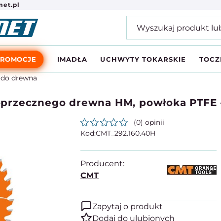
et.pl
PROMOCJE
IMADŁA
UCHWYTY TOKARSKIE
TOCZ
e do drewna
 poprzecznego drewna HM, powłoka PTFE
(0) opinii
CMT_292.160.40H
Producent:
CMT
Zapytaj o produkt