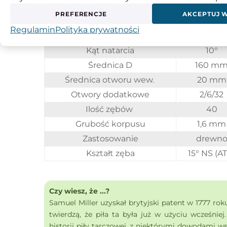
PREFERENCJE
AKCEPTUJ 
Parametr
Wartość
Regulamin
Polityka prywatności
Grubość zęba
2,2 mm
Kąt natarcia
10°
Średnica D
160 m
Średnica otworu wew.
20 mm
Otwory dodatkowe
2/6/32
Ilość zębów
40
Grubość korpusu
1,6 mm
Zastosowanie
drewn
Kształt zęba
15° NS (A
Czy wiesz, że ...?
Samuel Miller uzyskał brytyjski patent w 1777 rok
twierdzą, że piła ta była już w użyciu wcześniej
historii piły tarczowej, z niektórymi dowodami w