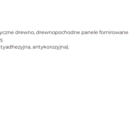
otyczne drewno, drewnopochodne panele fornirowane
j.
yadhezyjna, antykorozyjna).