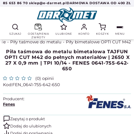
85 653 86 70
sklep@e-darmet.pl
DARMOWA DOSTAWA OD 400 ZŁ
SZUKAJ
ODSTĄPIENIA
ULUBIONE
KONTO
KOSZYK
MENU
ZWROTY
nie
Piły taśmowe do metalu
Piły bimetalowe OPTI CUT M42
Piła taśmowa do metalu bimetalowa TAJFUN
OPTI CUT M42 do pełnych materiałów | 2650 X
27 X 0,9 mm | TPI 10/14 - FENES 0641-755-642-
650
(0) opinii
FEN_0641-755-642-650
Producent:
Fenes
Zapytaj o produkt