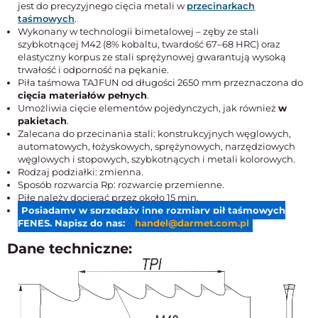
jest do precyzyjnego cięcia metali w
przecinarkach
taśmowych
.
Wykonany w technologii bimetalowej – zęby ze stali
szybkotnącej M42 (8% kobaltu, twardość 67–68 HRC) oraz
elastyczny korpus ze stali sprężynowej gwarantują wysoką
trwałość i odporność na pękanie.
Piła taśmowa TAJFUN od długości 2650 mm przeznaczona do
cięcia materiałów pełnych
.
Umożliwia cięcie elementów pojedynczych, jak również
w
pakietach
.
Zalecana do przecinania stali: konstrukcyjnych węglowych,
automatowych, łożyskowych, sprężynowych, narzędziowych
węglowych i stopowych, szybkotnących i metali kolorowych.
Rodzaj podziałki: zmienna.
Sposób rozwarcia Rp: rozwarcie przemienne.
Piłę należy docierać przez około 15 min.
Posiadamy w sprzedaży inne rozmiary pił taśmowych
FENES. Napisz do nas:
handel@darmet.com.pl
Dane techniczne: