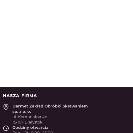
NASZA FIRMA
Darmet Zakład Obróbki Skrawaniem
sp. z o. o.
ul. Komunalna 4c
15-197 Białystok
Godziny otwarcia
Pon. - Pt.: 8:00 - 16:00