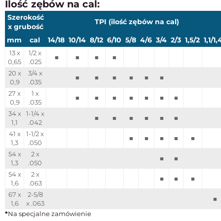
Ilość zębów na cal:
Szerokość
TPI (ilość zębów na cal)
x grubość
mm
cal
14/18
10/14
8/12
6/10
5/8
4/6
3/4
2/3
1,5/2
1,1/1,
13 x
1/2 x
■
■
■
■
0,65
.025
20 x
3/4 x
■
■
■
■
■
■
0,9
.035
27 x
1 x
■
■
■
■
■
■
■
0,9
.035
34 x
1-1/4 x
■
■
■
■
■
■
1,1
.042
41 x
1-1/2 x
■
■
■
■
■
1,3
.050
54 x
2 x
■
■
1,3
.050
54 x
2 x
■
■
■
1,6
.063
67 x
2-5/8
■
1,6
x .063
*
Na specjalne zamówienie