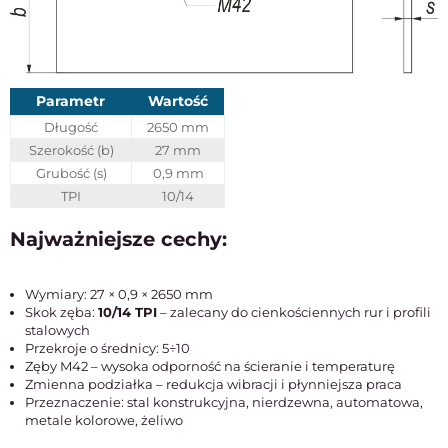
Parametr
Wartość
Długość
2650 mm
Szerokość (b)
27 mm
Grubość (s)
0,9 mm
TPI
10/14
Najważniejsze cechy:
Wymiary: 27 × 0,9 × 2650 mm
Skok zęba:
10/14 TPI
– zalecany do cienkościennych rur i profili
stalowych
Przekroje o średnicy: 5÷10
Zęby M42 – wysoka odporność na ścieranie i temperaturę
Zmienna podziałka – redukcja wibracji i płynniejsza praca
Przeznaczenie: stal konstrukcyjna, nierdzewna, automatowa,
metale kolorowe, żeliwo