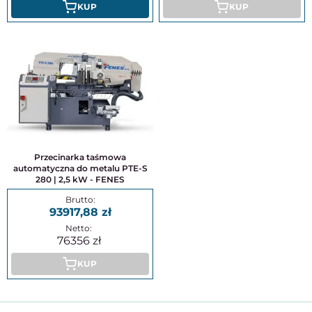
KUP
KUP
Przecinarka taśmowa
automatyczna do metalu PTE-S
280 | 2,5 kW - FENES
93917,88
76356
KUP