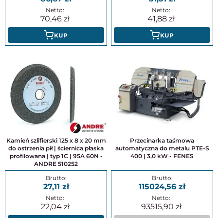
70,46
41,88
KUP
KUP
Kamień szlifierski 125 x 8 x 20 mm
Przecinarka taśmowa
do ostrzenia pił | ściernica płaska
automatyczna do metalu PTE-S
profilowana | typ 1C | 95A 60N -
400 | 3,0 kW - FENES
ANDRE 510252
27,11
115024,56
22,04
93515,90