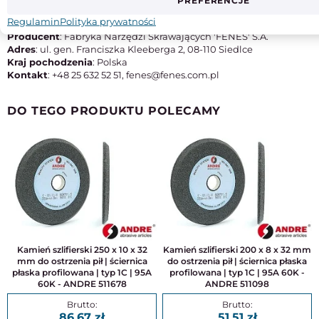
PREFERENCJE
Typ
M42
Regulamin
Polityka prywatności
Producent
: Fabryka Narzędzi Skrawających 'FENES' S.A.
Adres
: ul. gen. Franciszka Kleeberga 2, 08-110 Siedlce
Kraj pochodzenia
: Polska
Kontakt
: +48 25 632 52 51, fenes@fenes.com.pl
DO TEGO PRODUKTU POLECAMY
Kamień szlifierski 250 x 10 x 32
Kamień szlifierski 200 x 8 x 32 mm
mm do ostrzenia pił | ściernica
do ostrzenia pił | ściernica płaska
płaska profilowana | typ 1C | 95A
profilowana | typ 1C | 95A 60K -
60K - ANDRE 511678
ANDRE 511098
86,67
51,51