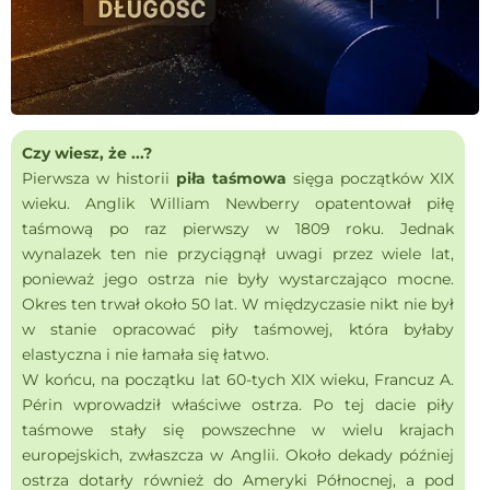
Czy wiesz, że ...?
Pierwsza w historii
piła taśmowa
sięga początków XIX
wieku. Anglik William Newberry opatentował piłę
taśmową po raz pierwszy w 1809 roku. Jednak
wynalazek ten nie przyciągnął uwagi przez wiele lat,
ponieważ jego ostrza nie były wystarczająco mocne.
Okres ten trwał około 50 lat. W międzyczasie nikt nie był
w stanie opracować piły taśmowej, która byłaby
elastyczna i nie łamała się łatwo.
W końcu, na początku lat 60-tych XIX wieku, Francuz A.
Périn wprowadził właściwe ostrza. Po tej dacie piły
taśmowe stały się powszechne w wielu krajach
europejskich, zwłaszcza w Anglii. Około dekady później
ostrza dotarły również do Ameryki Północnej, a pod