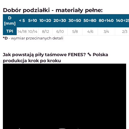
Dobór podziałki - materiały pełne:
D
< 5
5÷10
10÷20
20÷30
30÷50
50÷80
80÷140
140÷2
[mm]
TPI
14/18
10/14
8/12
6/10
5/8
4/6
3/4
2/3
*D
- wymiar przecinanych detali
Jak powstają piły taśmowe FENES? 🔧 Polska
produkcja krok po kroku