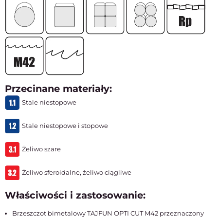
Przecinane materiały:
Stale niestopowe
Stale niestopowe i stopowe
Żeliwo szare
Żeliwo sferoidalne, żeliwo ciągliwe
Właściwości i zastosowanie:
Brzeszczot bimetalowy TAJFUN OPTI CUT M42 przeznaczony