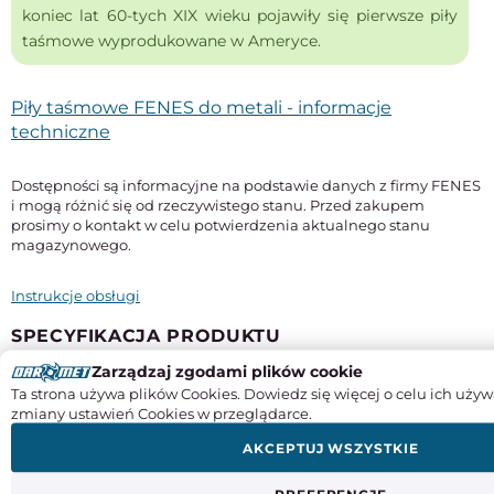
koniec lat 60-tych XIX wieku pojawiły się pierwsze piły
taśmowe wyprodukowane w Ameryce.
Piły taśmowe FENES do metali - informacje
techniczne
Dostępności są informacyjne na podstawie danych z firmy FENES
i mogą różnić się od rzeczywistego stanu. Przed zakupem
prosimy o kontakt w celu potwierdzenia aktualnego stanu
magazynowego.
Instrukcje obsługi
SPECYFIKACJA PRODUKTU
Zarządzaj zgodami plików cookie
Długość
Ta strona używa plików Cookies. Dowiedz się więcej o celu ich używ
2650 mm
zmiany ustawień Cookies w przeglądarce.
Szerokość x grubość
AKCEPTUJ WSZYSTKIE
27 x 0,9 mm