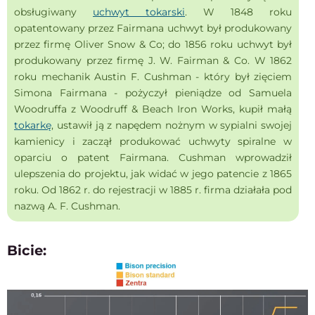
obsługiwany
uchwyt tokarski
. W 1848 roku
opatentowany przez Fairmana uchwyt był produkowany
przez firmę Oliver Snow & Co; do 1856 roku uchwyt był
produkowany przez firmę J. W. Fairman & Co. W 1862
roku mechanik Austin F. Cushman - który był zięciem
Simona Fairmana - pożyczył pieniądze od Samuela
Woodruffa z Woodruff & Beach Iron Works, kupił małą
tokarkę
, ustawił ją z napędem nożnym w sypialni swojej
kamienicy i zaczął produkować uchwyty spiralne w
oparciu o patent Fairmana. Cushman wprowadził
ulepszenia do projektu, jak widać w jego patencie z 1865
roku. Od 1862 r. do rejestracji w 1885 r. firma działała pod
nazwą A. F. Cushman.
Bicie: