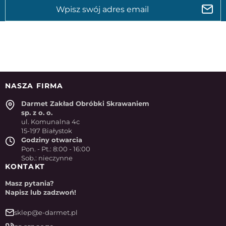
NASZA FIRMA
Darmet Zakład Obróbki Skrawaniem
sp. z o. o.
ul. Komunalna 4c
15-197 Białystok
Godziny otwarcia
Pon. - Pt.: 8:00 - 16:00
Sob.: nieczynne
KONTAKT
Masz pytania?
Napisz lub zadzwoń!
sklep@e-darmet.pl