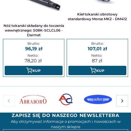
Kieł tokarski obrotowy
standardowy Morse MK2 - DM412
Nóż tokarski składany do toczenia
wewnętrznego: S08K-SCLCL06 -
Darmet
96,19
107,01
78,20
87
KUP
KUP
ZAPISZ SIĘ DO NASZEGO NEWSLETTERA
Aby otrzymywać informacje o promocjach i nowościach w
naszym sklepie