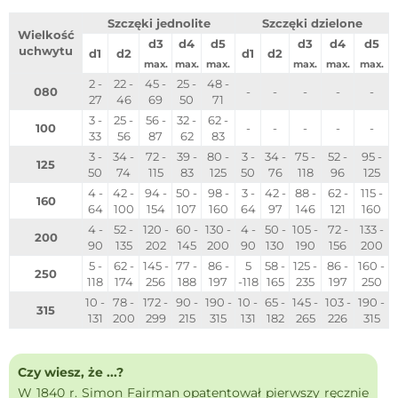
Szczęki jednolite
Szczęki dzielone
Wielkość
d3
d4
d5
d3
d4
d5
uchwytu
d1
d2
d1
d2
max.
max.
max.
max.
max.
max.
2 -
22 -
45 -
25 -
48 -
080
-
-
-
-
-
27
46
69
50
71
3 -
25 -
56 -
32 -
62 -
100
-
-
-
-
-
33
56
87
62
83
3 -
34 -
72 -
39 -
80 -
3 -
34 -
75 -
52 -
95 -
125
50
74
115
83
125
50
76
118
96
125
4 -
42 -
94 -
50 -
98 -
3 -
42 -
88 -
62 -
115 -
160
64
100
154
107
160
64
97
146
121
160
4 -
52 -
120 -
60 -
130 -
4 -
50 -
105 -
72 -
133 -
200
90
135
202
145
200
90
130
190
156
200
5 -
62 -
145 -
77 -
86 -
5
58 -
125 -
86 -
160 -
250
118
174
256
188
197
-118
165
235
197
250
10 -
78 -
172 -
90 -
190 -
10 -
65 -
145 -
103 -
190 -
315
131
200
299
215
315
131
182
265
226
315
Czy wiesz, że ...?
W 1840 r. Simon Fairman opatentował pierwszy ręcznie