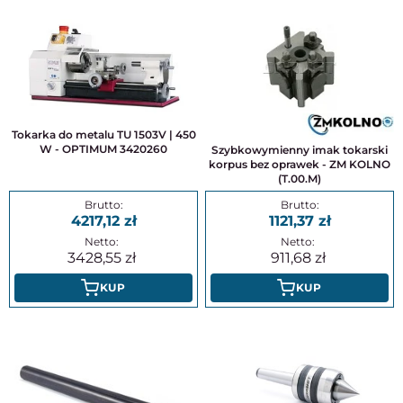
Tokarka do metalu TU 1503V | 450
W - OPTIMUM 3420260
Szybkowymienny imak tokarski
korpus bez oprawek - ZM KOLNO
(T.00.M)
4217,12
1121,37
3428,55
911,68
KUP
KUP