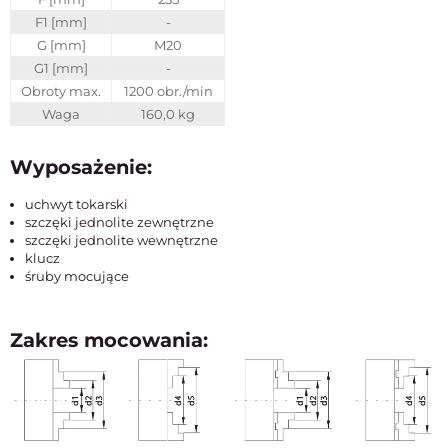
F1 [mm]
-
G [mm]
M20
G1 [mm]
-
Obroty max.
1200 obr./min
Waga
160,0 kg
Wyposażenie:
uchwyt tokarski
szczęki jednolite zewnętrzne
szczęki jednolite wewnętrzne
klucz
śruby mocujące
Zakres mocowania: