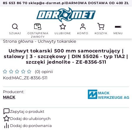
85 653 86 70
sklep@e-darmet.pl
DARMOWA DOSTAWA OD 400 ZŁ
SZUKAJ
ODSTĄPIENIA
ULUBIONE
KONTO
KOSZYK
MENU
ZWROTY
Strona główna
Uchwyty tokarskie
Uchwyt tokarski 500 mm samocentrujący |
stalowy | 3 - szczękowy | DIN 55026 - typ 11A2 |
szczęki jednolite - ZE-8356-511
(0) opinii
MAC_ZE-8356-511
Producent:
MACK
Zapytaj o produkt