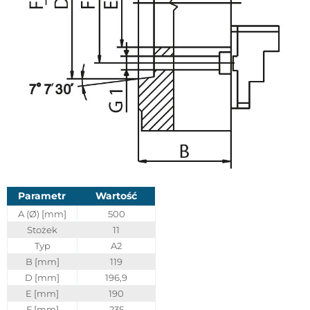
Parametr
Wartość
A (Ø) [mm]
500
Stożek
11
Typ
A2
B [mm]
119
D [mm]
196,9
E [mm]
190
F [mm]
235